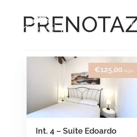
Skip to content
PRENOTAZ
H
€125,00
/Night
Int. 4 – Suite Edoardo