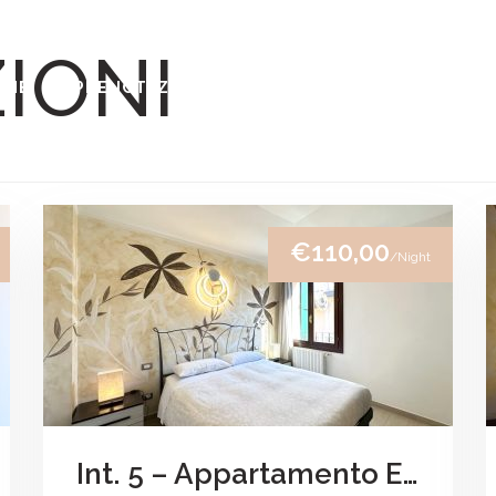
IONI
OME
PRENOTAZIONI
SERVIZI
ISTRUZIONI E
€110,00
/Night
Int. 5 – Appartamento Elios